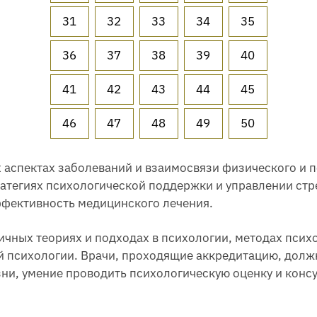
31
32
33
34
35
36
37
38
39
40
41
42
43
44
45
46
47
48
49
50
 аспектах заболеваний и взаимосвязи физического и п
атегиях психологической поддержки и управлении стре
ффективность медицинского лечения.
ичных теориях и подходах в психологии, методах псих
 психологии. Врачи, проходящие аккредитацию, долж
ни, умение проводить психологическую оценку и консу