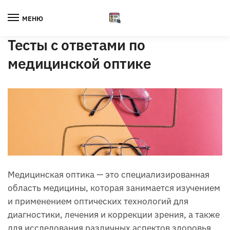
Skip
Skip
to
to
МЕНЮ
navigation
content
Тесты с ответами по
медицинской оптике
Медицинская оптика — это специализированная
область медицины, которая занимается изучением
и применением оптических технологий для
диагностики, лечения и коррекции зрения, а также
для исследования различных аспектов здоровья