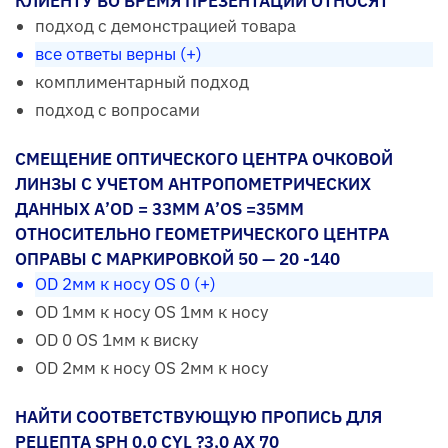
КЛИЕНТУ ВО ВРЕМЯ ПРЕЗЕНТАЦИИ ОТНОСЯТ
подход с демонстрацией товара
все ответы верны (+)
комплиментарный подход
подход с вопросами
СМЕЩЕНИЕ ОПТИЧЕСКОГО ЦЕНТРА ОЧКОВОЙ
ЛИНЗЫ С УЧЕТОМ АНТРОПОМЕТРИЧЕСКИХ
ДАННЫХ А’OD = 33ММ А’OS =35ММ
ОТНОСИТЕЛЬНО ГЕОМЕТРИЧЕСКОГО ЦЕНТРА
ОПРАВЫ С МАРКИРОВКОЙ 50 — 20 -140
OD 2мм к носу OS 0 (+)
OD 1мм к носу OS 1мм к носу
OD 0 OS 1мм к виску
OD 2мм к носу OS 2мм к носу
НАЙТИ СООТВЕТСТВУЮЩУЮ ПРОПИСЬ ДЛЯ
РЕЦЕПТА SPH 0,0 CYL ?3,0 AX 70