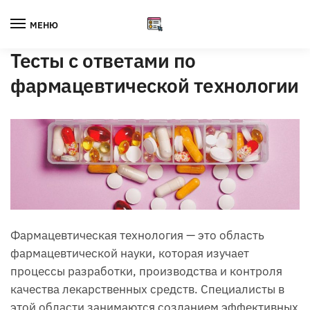
Skip
Skip
to
to
МЕНЮ
navigation
content
Тесты с ответами по
фармацевтической технологии
Фармацевтическая технология — это область
фармацевтической науки, которая изучает
процессы разработки, производства и контроля
качества лекарственных средств. Специалисты в
этой области занимаются созданием эффективных