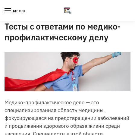
Skip
Skip
to
to
МЕНЮ
navigation
content
Тесты с ответами по медико-
профилактическому делу
Медико-профилактическое дело — это
специализированная область медицины,
фокусирующаяся на предотвращении заболеваний
и продвижении здорового образа жизни среди
населения. Специалисты в этой области