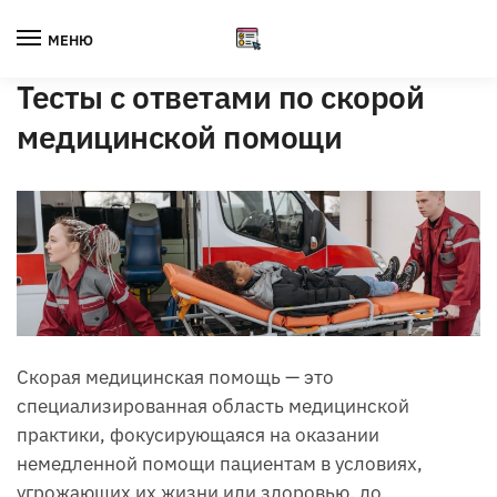
Skip
Skip
to
to
МЕНЮ
navigation
content
Тесты с ответами по скорой
медицинской помощи
Скорая медицинская помощь — это
специализированная область медицинской
практики, фокусирующаяся на оказании
немедленной помощи пациентам в условиях,
угрожающих их жизни или здоровью, до