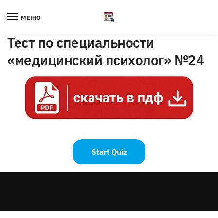
Skip
Skip
to
to
МЕНЮ
navigation
content
Тест по специальности
«медицинский психолог» №24