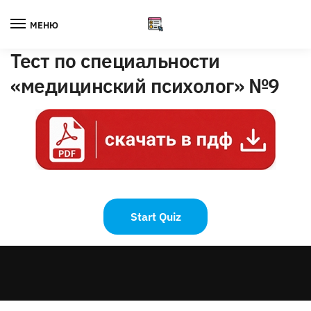
Skip
Skip
to
to
МЕНЮ
navigation
content
Тест по специальности
«медицинский психолог» №9