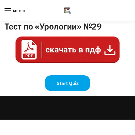
Skip
Skip
to
to
МЕНЮ
navigation
content
Тест по «Урологии» №29