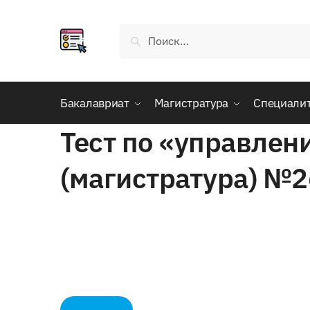
Skip
Skip
to
to
Найти:
navigation
content
Бакалавриат
Магистратура
Специали
Тест по «управлен
(магистратура) №2