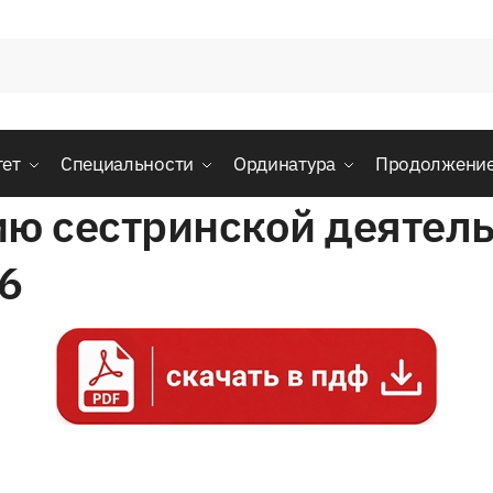
тет
Специальности
Ординатура
Продолжени
ию сестринской деятел
6