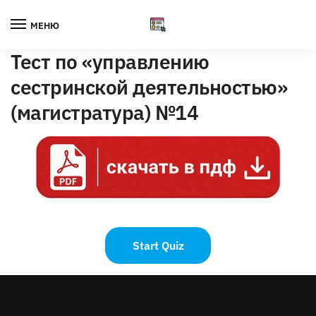
Skip
Skip
to
to
МЕНЮ
navigation
content
Тест по «управлению
сестринской деятельностью»
(магистратура) №14