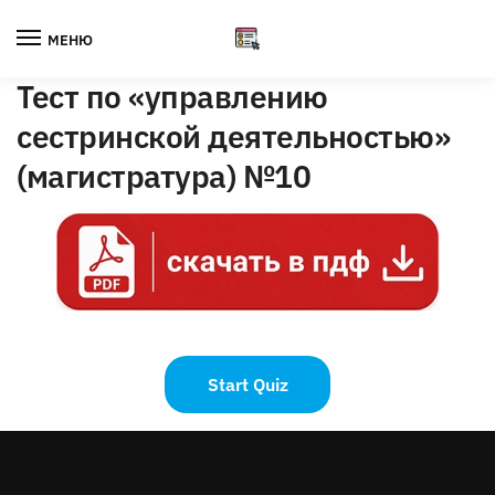
Skip
Skip
to
to
МЕНЮ
navigation
content
Тест по «управлению
сестринской деятельностью»
(магистратура) №10