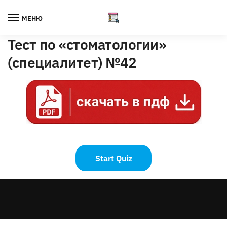
Skip
Skip
to
to
МЕНЮ
navigation
content
Тест по «стоматологии»
(специалитет) №42