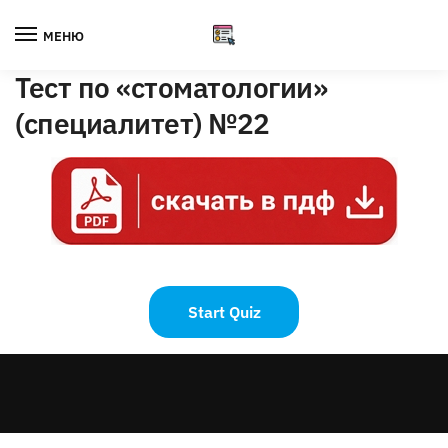
Skip
Skip
to
to
МЕНЮ
navigation
content
Тест по «стоматологии»
(специалитет) №22