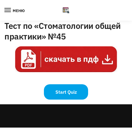
Skip
Skip
to
to
МЕНЮ
navigation
content
Тест по «Стоматологии общей
практики» №45