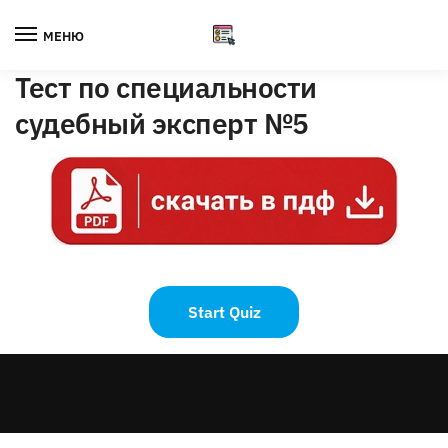
Skip
Skip
to
to
МЕНЮ
navigation
content
Тест по специальности
судебный эксперт №5