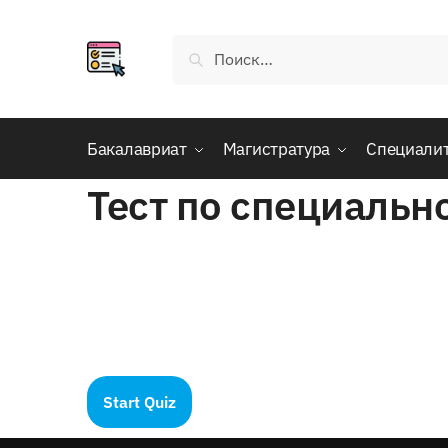
Skip
Skip
to
to
Найти:
navigation
content
Бакалавриат
Магистратура
Специали
Тест по специальн