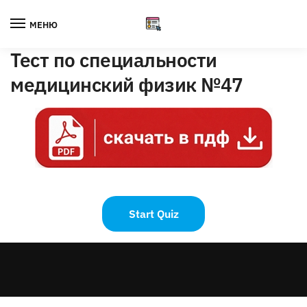
Skip
Skip
to
to
МЕНЮ
navigation
content
Тест по специальности
медицинский физик №47