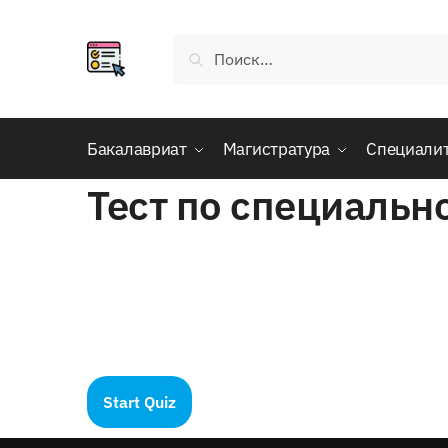
Skip
Skip
to
to
Найти:
navigation
content
Бакалавриат
Магистратура
Специали
Тест по специаль