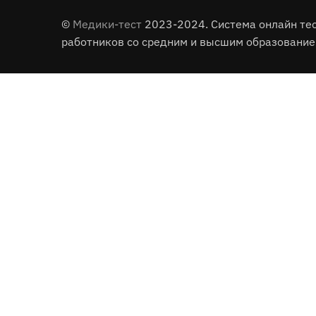
©
Медики-тест
2023-2024. Система онлайн те
работников со средним и высшим образование