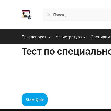
Skip
Skip
to
to
Найти:
navigation
content
Бакалавриат
Магистратура
Специали
Тест по специаль