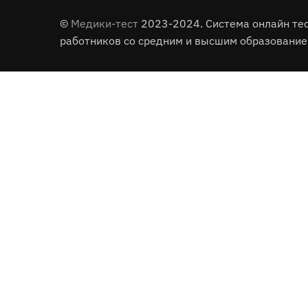
©
Медики-тест
2023-2024. Система онлайн те
работников со средним и высшим образование