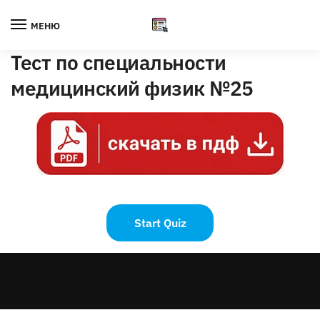
Skip
Skip
to
to
МЕНЮ
navigation
content
Тест по специальности
медицинский физик №25