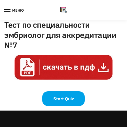
Skip
Skip
to
to
МЕНЮ
navigation
content
Тест по специальности
эмбриолог для аккредитации
№7