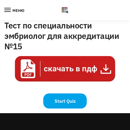
Skip
Skip
to
to
МЕНЮ
navigation
content
Тест по специальности
эмбриолог для аккредитации
№15