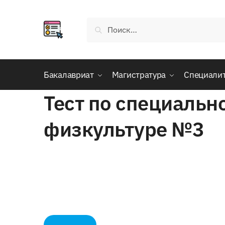
Skip
Skip
to
to
Найти:
navigation
content
Бакалавриат
Магистратура
Специали
Тест по специальн
физкультуре №3