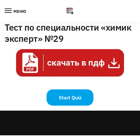
Skip
Skip
to
to
МЕНЮ
navigation
content
Тест по специальности «химик
эксперт» №29