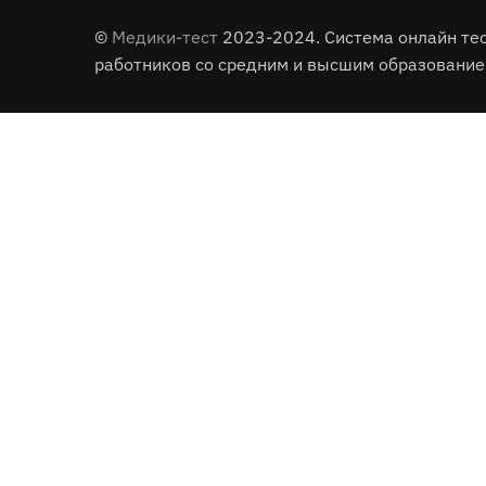
©
Медики-тест
2023-2024. Система онлайн те
работников со средним и высшим образование