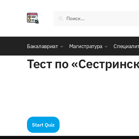
Skip
Skip
to
to
Найти:
navigation
content
Бакалавриат
Магистратура
Специали
Тест по «Сестринс