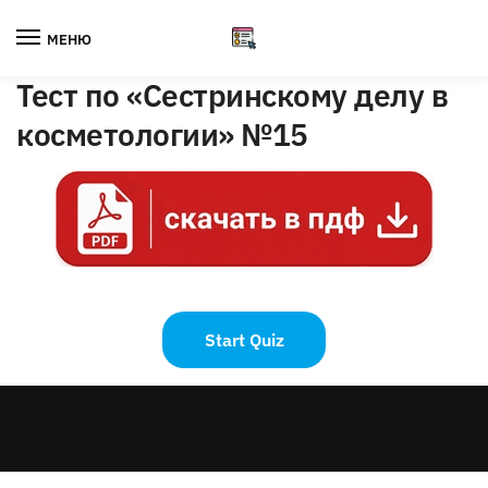
Skip
Skip
to
to
МЕНЮ
navigation
content
Тест по «Сестринскому делу в
косметологии» №15