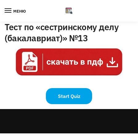
Skip
Skip
to
to
МЕНЮ
navigation
content
Тест по «сестринскому делу
(бакалавриат)» №13