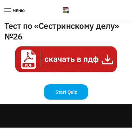
Skip
Skip
to
to
МЕНЮ
navigation
content
Тест по «Сестринскому делу»
№26