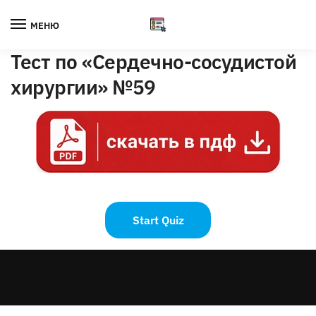
Skip
Skip
to
to
МЕНЮ
navigation
content
Тест по «Сердечно-сосудистой
хирургии» №59