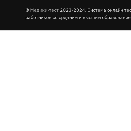
©
Медики-тест
2023-2024. Система онлайн те
работников со средним и высшим образование