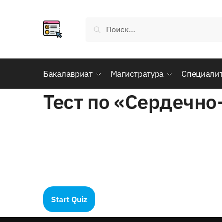
Skip
Skip
to
to
Найти:
navigation
content
Бакалавриат
Магистратура
Специали
Тест по «Сердечно