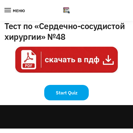
Skip
Skip
to
to
МЕНЮ
navigation
content
Тест по «Сердечно-сосудистой
хирургии» №48