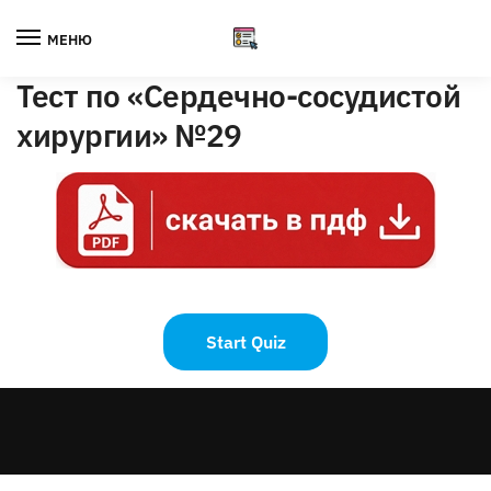
Skip
Skip
to
to
МЕНЮ
navigation
content
Тест по «Сердечно-сосудистой
хирургии» №29