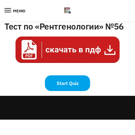
Skip
Skip
to
to
МЕНЮ
navigation
content
Тест по «Рентгенологии» №56