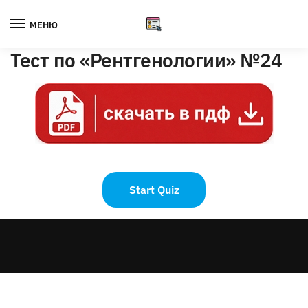
Skip
Skip
to
to
МЕНЮ
navigation
content
Тест по «Рентгенологии» №24