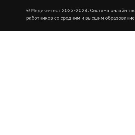
©
Медики-тест
2023-2024. Система онлайн те
работников со средним и высшим образование