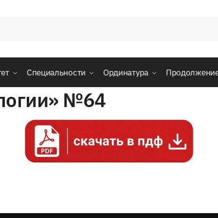
тет
Специальности
Ординатура
Продолжени
ологии» №64