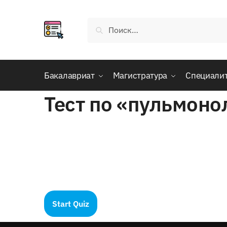
Skip
Skip
to
to
Найти:
navigation
content
Бакалавриат
Магистратура
Специали
Тест по «пульмон