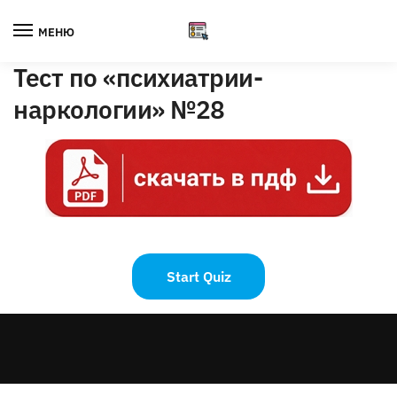
Skip
Skip
to
to
МЕНЮ
navigation
content
Тест по «психиатрии-
наркологии» №28