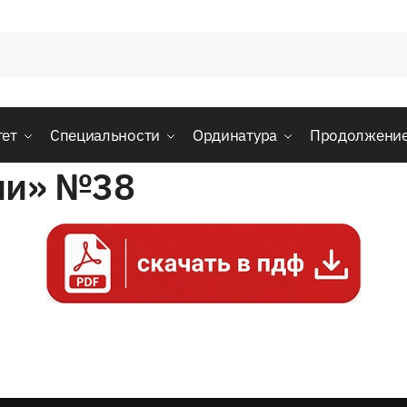
тет
Специальности
Ординатура
Продолжени
ии» №38