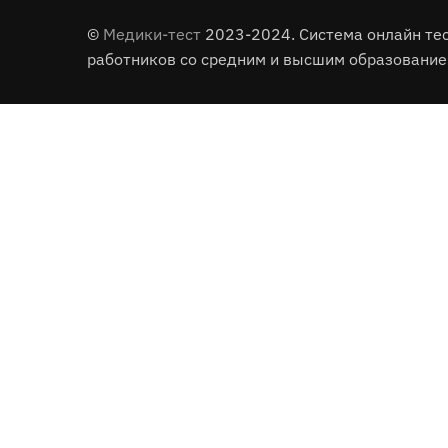
©
Медики-тест
2023-2024. Система онлайн те
работников со средним и высшим образование