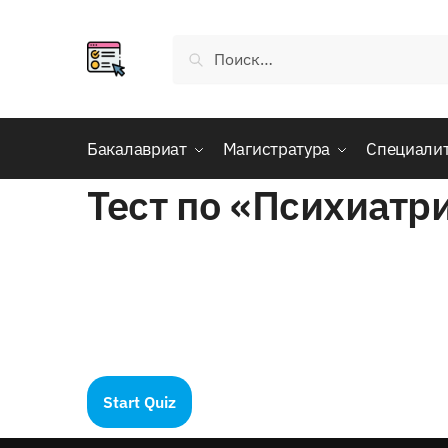
Skip
Skip
to
to
Найти:
navigation
content
Бакалавриат
Магистратура
Специали
Тест по «Психиатр