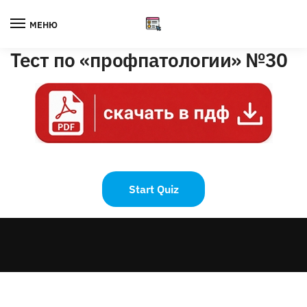
Skip
Skip
to
to
МЕНЮ
navigation
content
Тест по «профпатологии» №30