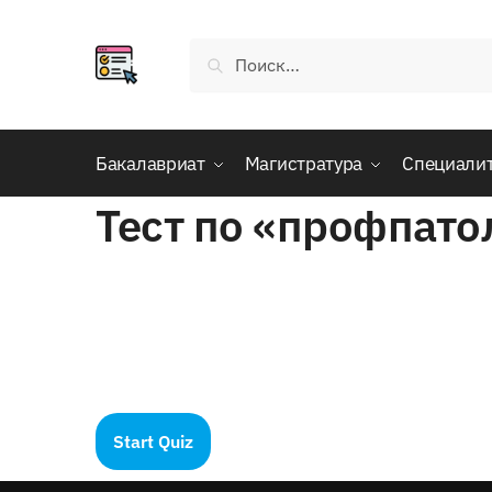
Skip
Skip
to
to
Найти:
navigation
content
Бакалавриат
Магистратура
Специали
Тест по «профпат