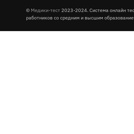
©
Медики-тест
2023-2024. Система онлайн те
работников со средним и высшим образование