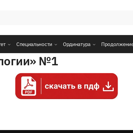
тет
Специальности
Ординатура
Продолжени
ологии» №1