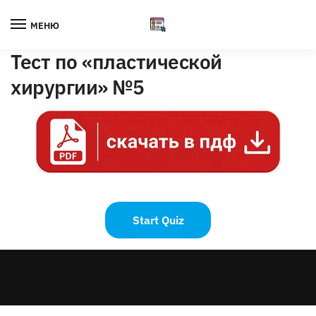
Skip
Skip
to
to
МЕНЮ
navigation
content
Тест по «пластической
хирургии» №5