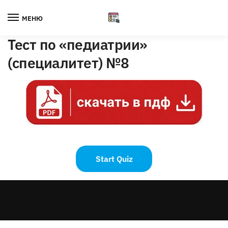
Skip
Skip
to
to
МЕНЮ
navigation
content
Тест по «педиатрии»
(специалитет) №8