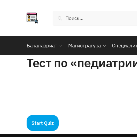
Skip
Skip
to
to
Найти:
navigation
content
Бакалавриат
Магистратура
Специали
Тест по «педиатри