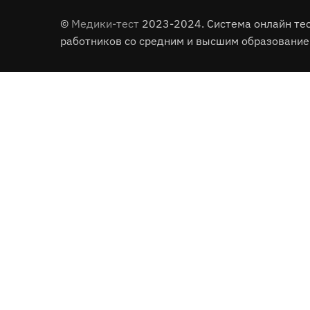
©
Медики-тест
2023-2024. Система онлайн те
работников со средним и высшим образование