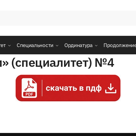
тет
Специальности
Ординатура
Продолжени
и» (специалитет) №4