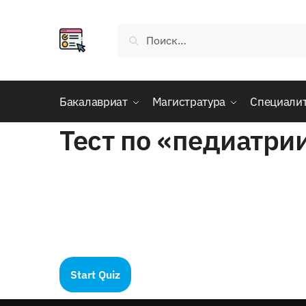
Skip
Skip
to
to
Найти:
navigation
content
Бакалавриат
Магистратура
Специали
Тест по «педиатри