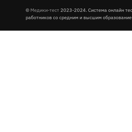
©
Медики-тест
2023-2024. Система онлайн те
работников со средним и высшим образование