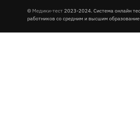
©
Медики-тест
2023-2024. Система онлайн те
работников со средним и высшим образование