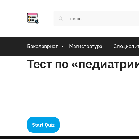
Skip
Skip
to
to
Найти:
navigation
content
Бакалавриат
Магистратура
Специали
Тест по «педиатри