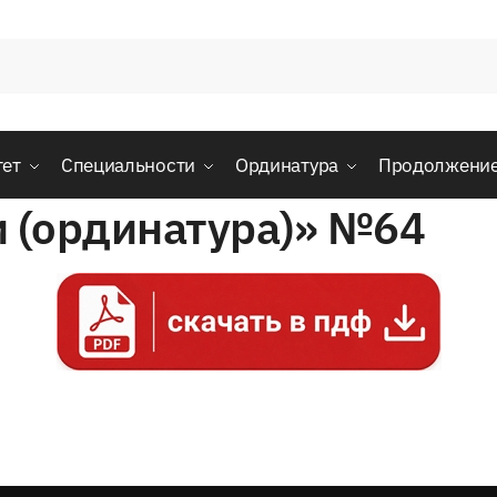
тет
Специальности
Ординатура
Продолжени
и (ординатура)» №64