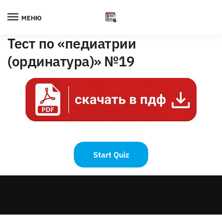
Skip
Skip
to
to
МЕНЮ
navigation
content
Тест по «педиатрии
(ординатура)» №19