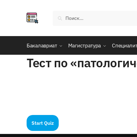
Skip
Skip
to
to
Найти:
navigation
content
Бакалавриат
Магистратура
Специали
Тест по «патологи