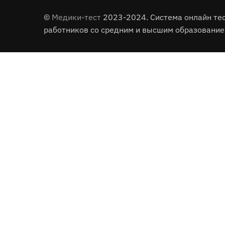
©
Медики-тест
2023-2024. Система онлайн те
работников со средним и высшим образование