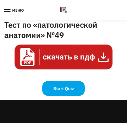
Skip
Skip
to
to
МЕНЮ
navigation
content
Тест по «патологической
анатомии» №49