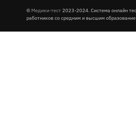
©
Медики-тест
2023-2024. Система онлайн те
работников со средним и высшим образование