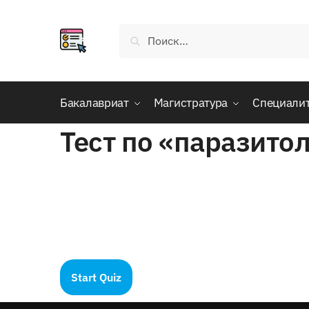
Skip
Skip
to
to
Найти:
navigation
content
Бакалавриат
Магистратура
Специали
Тест по «паразито