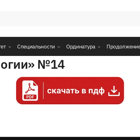
тет
Специальности
Ординатура
Продолжени
логии» №14