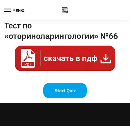
Skip
Skip
to
to
МЕНЮ
navigation
content
Тест по
«оториноларингологии» №66