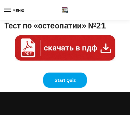
Skip
Skip
to
to
МЕНЮ
navigation
content
Тест по «остеопатии» №21